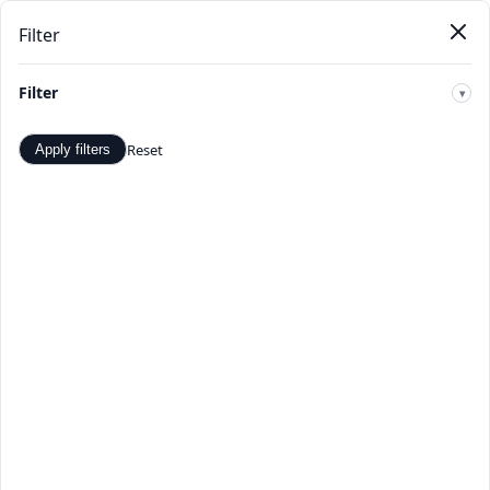
Filter
Pendat
Beranda
Produk
Kategori
Toko
Penawaran
Baru
Filter
🔍
Reset
Apply filters
Wanita Sleep & Lounge -
Penawaran dan Diskon Terbaik
- TopDealBox
Belanja Wanita Sleep & Lounge di TopDealBox. Temukan
penawaran dan diskon terbaik. Pilihan produk Wanita
Sleep & Lounge yang luas dari penjual terverifikasi.
Beranda
>
Kategori
>
Wanita Sleep & Lounge
☰
Filter
Hal 1 dari 1
Apply