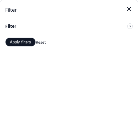
Filter
Pendat
Beranda
Produk
Kategori
Toko
Penawaran
Baru
Filter
🔍
Reset
Apply filters
Pria Sleep & Lounge -
Penawaran dan Diskon Terbaik
- TopDealBox
Belanja Pria Sleep & Lounge di TopDealBox. Temukan
penawaran dan diskon terbaik. Pilihan produk Pria Sleep
& Lounge yang luas dari penjual terverifikasi.
Beranda
>
Kategori
>
Pria Sleep & Lounge
☰
Filter
Hal 1 dari 1
Apply