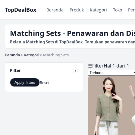
TopDealBox
Beranda
Produk
Kategori
Toko
Pe
Matching Sets - Penawaran dan Di
Belanja Matching Sets di TopDealBox. Temukan penawaran dan di
Beranda
>
Kategori
>
Matching Sets
☰
Filter
Hal 1 dari 1
Filter
Reset
Apply filters