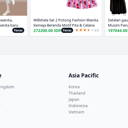
 wanita,
Willshela Set 2 Potong Fashion Wanita
Setelan gau
anita baru
Kemeja Berenda Motif Pita & Celana
Musim Pana
★
★
★
★
★
★
oin dua
Pendek Mini Ritsleting Depan Vintage
Hollow Out 
272200.00 IDR
197044.00
3.5
Panas
Panas
Set Celana Pendek Wanita Chic
gaun tanpa
e
Asia Pacific
Kingdom
Korea
Thailand
Japan
y
Indonesia
Vietnam