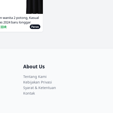
n wanita 2 potong, Kasual
s 2024 baru longgar
rajut Shirring atasan dan
 IDR
Panas
 lengan pakaian wanita
About Us
Tentang Kami
Kebijakan Privasi
Syarat & Ketentuan
Kontak