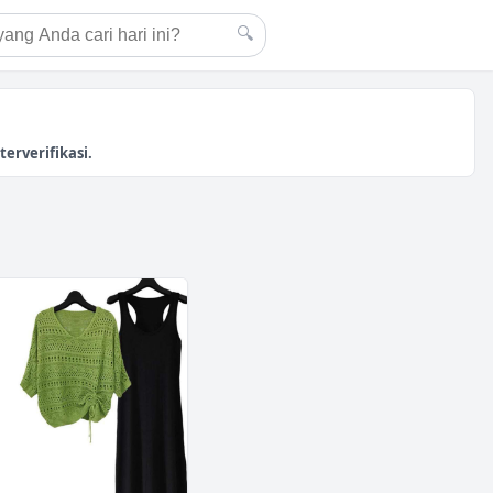
🔍
erverifikasi.