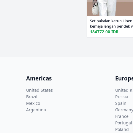
Set pakaian katun Linen
kemeja lengan pendek w
2025, celana sembilan p
184772.00 IDR
potong L658
Americas
Europ
United States
United 
Brazil
Russia
Mexico
Spain
Argentina
German
France
Portugal
Poland