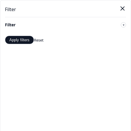
Filter
Pendat
Beranda
Produk
Kategori
Toko
Penawaran
Baru
Filter
🔍
Reset
Apply filters
Mantel & Jaket - Penawaran
dan Diskon Terbaik -
TopDealBox
Belanja Mantel & Jaket di TopDealBox. Temukan
penawaran dan diskon terbaik. Pilihan produk Mantel &
Jaket yang luas dari penjual terverifikasi.
Beranda
>
Kategori
>
Mantel & Jaket
☰
Filter
Hal 1 dari 1
Apply