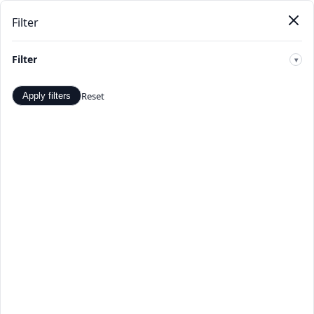
Filter
Pendat
Beranda
Produk
Kategori
Toko
Penawaran
Baru
Filter
🔍
Reset
Apply filters
Alat
Lihat 0 produk di Alat. di TopDealBox.
Beranda
>
Kategori
>
Alat
☰
Filter
Hal 1 dari 1
Apply
Beberapa data sementara tidak tersedia. Silakan coba
lagi nanti.