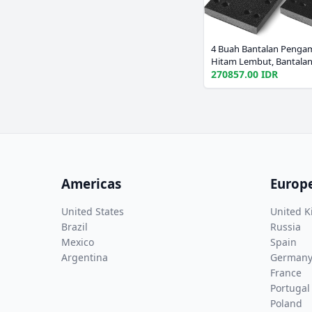
4 Buah Bantalan Penga
Hitam Lembut, Bantala
Pengamplas untuk Fest
270857.00 IDR
LS130 Sander
Americas
Europ
United States
United 
Brazil
Russia
Mexico
Spain
Argentina
German
France
Portugal
Poland