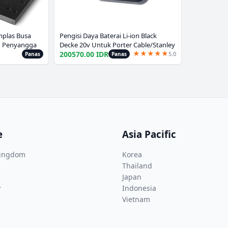
mplas Busa
Pengisi Daya Baterai Li-ion Black
n Penyangga
Decke 20v Untuk Porter Cable/Stanley
★
★
★
★
★
ool RS400
10.8V 14.4V 18V PCC690L L2AFC
200570.00 IDR
5.0
Panas
Panas
FMC690L FMC688L 686L
e
Asia Pacific
Kingdom
Korea
Thailand
Japan
y
Indonesia
Vietnam