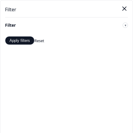
Filter
Pendat
Beranda
Produk
Kategori
Toko
Penawaran
Baru
Filter
🔍
Reset
Apply filters
Tablet Aksesoris - Penawaran
dan Diskon Terbaik -
TopDealBox
Belanja Tablet Aksesoris di TopDealBox. Temukan
penawaran dan diskon terbaik. Pilihan produk Tablet
Aksesoris yang luas dari penjual terverifikasi.
Beranda
>
Kategori
>
Tablet Aksesoris
☰
Filter
Hal 1 dari 1
Apply