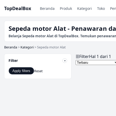
TopDealBox
Beranda
Produk
Kategori
Toko
Pe
Sepeda motor Alat - Penawaran da
Belanja Sepeda motor Alat di TopDealBox. Temukan penawaran da
Beranda
>
Kategori
>
Sepeda motor Alat
☰
Filter
Hal 1 dari 1
Filter
Reset
Apply filters