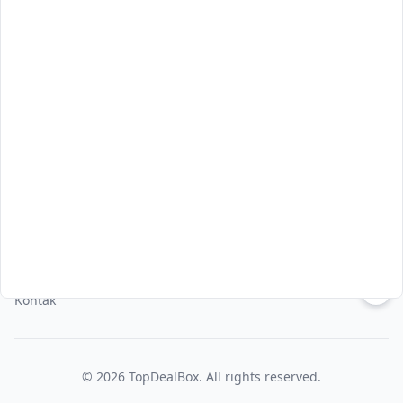
Asia Pacific
Korea
Thailand
Japan
Indonesia
Vietnam
About Us
Tentang Kami
Kebijakan Privasi
Syarat & Ketentuan
↑
Kontak
©
2026
TopDealBox
. All rights reserved.