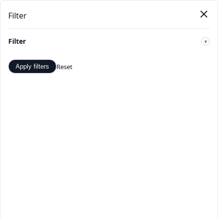
Filter
Pendat
Beranda
Produk
Kategori
Toko
Penawaran
Baru
Filter
🔍
Reset
Apply filters
Sarung tangan & Mittens -
Penawaran dan Diskon Terbaik
- TopDealBox
Belanja Sarung tangan & Mittens di TopDealBox.
Temukan penawaran dan diskon terbaik. Pilihan produk
Sarung tangan & Mittens yang luas dari penjual
terverifikasi.
Beranda
>
Kategori
>
Sarung tangan & Mittens
☰
Filter
Hal 1 dari 1
Apply