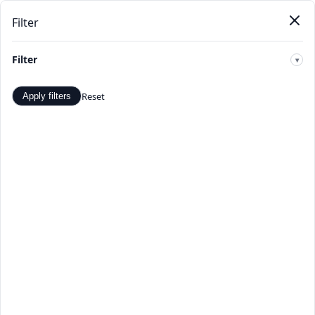
Filter
Pendat
Beranda
Produk
Kategori
Toko
Penawaran
Baru
Filter
🔍
Reset
Apply filters
Saham elektronik - Penawaran
dan Diskon Terbaik -
TopDealBox
Belanja Saham elektronik di TopDealBox. Temukan
penawaran dan diskon terbaik. Pilihan produk Saham
elektronik yang luas dari penjual terverifikasi.
Beranda
>
Kategori
>
Saham elektronik
☰
Filter
Hal 1 dari 1
Apply