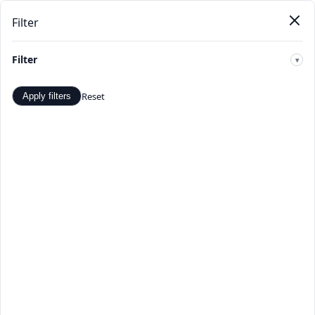
Filter
Pendat
Beranda
Produk
Kategori
Toko
Penawaran
Baru
Filter
🔍
Reset
Apply filters
Ransel - Penawaran dan Diskon
Terbaik - TopDealBox
Belanja Ransel di TopDealBox. Temukan penawaran dan
diskon terbaik. Pilihan produk Ransel yang luas dari
penjual terverifikasi.
Beranda
>
Kategori
>
Ransel
☰
Filter
Hal 1 dari 1
Apply