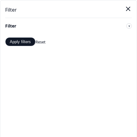
Filter
Pendat
Beranda
Produk
Kategori
Toko
Penawaran
Baru
Filter
🔍
Reset
Apply filters
Perhiasan & Aksesoris -
Penawaran dan Diskon Terbaik
- TopDealBox
Belanja Perhiasan & Aksesoris di TopDealBox. Temukan
penawaran dan diskon terbaik. Pilihan produk Perhiasan
& Aksesoris yang luas dari penjual terverifikasi.
Beranda
>
Kategori
>
Perhiasan & Aksesoris
☰
Filter
Hal 1 dari 16
Apply