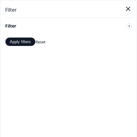
Filter
Pendat
Beranda
Produk
Kategori
Toko
Penawaran
Baru
Filter
🔍
Reset
Apply filters
Olahraga air - Penawaran dan
Diskon Terbaik - TopDealBox
Belanja Olahraga air di TopDealBox. Temukan penawaran
dan diskon terbaik. Pilihan produk Olahraga air yang luas
dari penjual terverifikasi.
Beranda
>
Kategori
>
Olahraga air
☰
Filter
Hal 1 dari 1
Apply