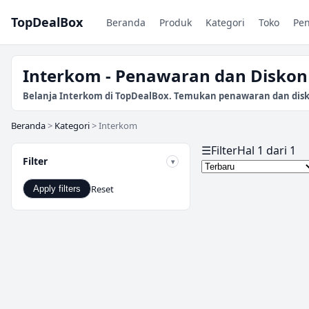
TopDealBox
Beranda
Produk
Kategori
Toko
Pe
Interkom - Penawaran dan Diskon 
Belanja Interkom di TopDealBox. Temukan penawaran dan diskon 
Beranda
>
Kategori
>
Interkom
☰
Filter
Hal 1 dari 1
Filter
Reset
Apply filters