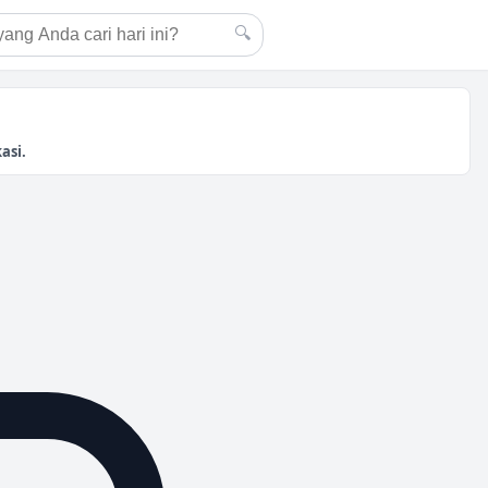
🔍
asi.