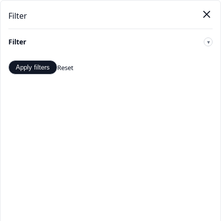
Filter
Pendat
Beranda
Produk
Kategori
Toko
Penawaran
Baru
Filter
🔍
Reset
Apply filters
Ibu & Anak - Penawaran dan
Diskon Terbaik - TopDealBox
Belanja Ibu & Anak di TopDealBox. Temukan penawaran
dan diskon terbaik. Pilihan produk Ibu & Anak yang luas
dari penjual terverifikasi.
Beranda
>
Kategori
>
Ibu & Anak
☰
Filter
Hal 1 dari 1
Apply