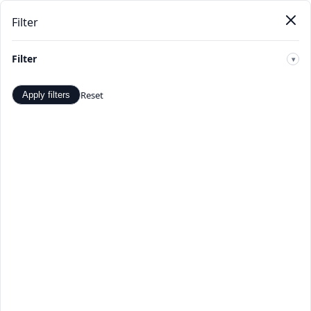
Filter
Pendat
Beranda
Produk
Kategori
Toko
Penawaran
Baru
Filter
🔍
Reset
Apply filters
Hoodies & Kaus - Penawaran
dan Diskon Terbaik -
TopDealBox
Belanja Hoodies & Kaus di TopDealBox. Temukan
penawaran dan diskon terbaik. Pilihan produk Hoodies &
Kaus yang luas dari penjual terverifikasi.
Beranda
>
Kategori
>
Hoodies & Kaus
☰
Filter
Hal 1 dari 1
Apply