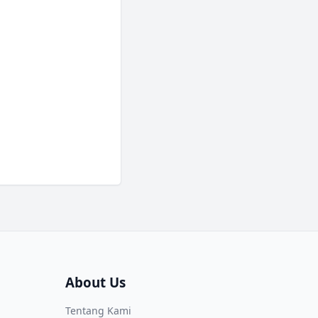
032 XT1036 XT1033 Steker
About Us
Tentang Kami