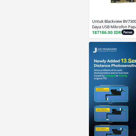
Untuk Blackview BV7300
Daya USB Mikrofon Pap
Aksesori Asli Ponsel
187186.00 IDR
Panas