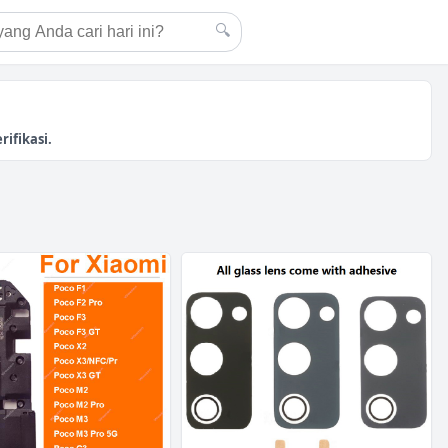
🔍
ifikasi.