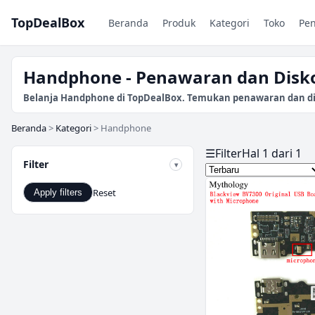
TopDealBox
Beranda
Produk
Kategori
Toko
Pe
Handphone - Penawaran dan Disko
Belanja Handphone di TopDealBox. Temukan penawaran dan disko
Beranda
>
Kategori
>
Handphone
☰
Filter
Hal 1 dari 1
Filter
Reset
Apply filters