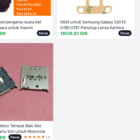
ibel pengeras suara bel
OEM untuk Samsung Galaxy S20 FE
uara untuk Xiaomi
G780 G781 Penutup Lensa Kamera
Poco F1 F2 F3 X2 X3 NFC
Belakang dengan Stiker Perekat
IDR
18538.83 IDR
Panas
Panas
4 Pro 4G 5G C3 bagian
Hitam Abu-abu Biru
ktor Tempat Baki Slot
rtu Sim untuk Motorola
★
★
★
★
★
028 XT1035 XT1034
IDR
5.0
Panas