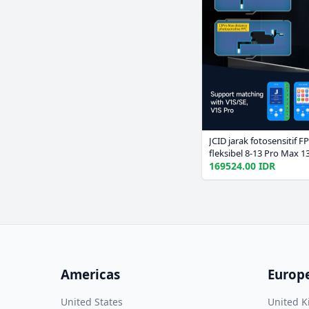
JCID jarak fotosensitif F
fleksibel 8-13 Pro Max 1
memecahkan penerima O
169524.00 IDR
masalah benar Tone solu
Americas
Europ
United States
United 