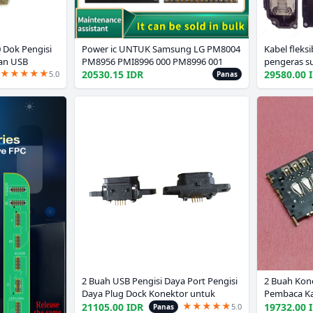
 Dok Pengisi
Power ic UNTUK Samsung LG PM8004
Kabel fleks
an USB
PM8956 PMI8996 000 PM8996 001
pengeras s
★
★
★
★
★
PMI8998 003 PMI8998 004 Chipset
Pocophone 
20530.15 IDR
29580.00 
5.0
Panas
Chipset BGA Chipset
X4 GT M2 M
2 Buah USB Pengisi Daya Port Pengisi
2 Buah Kone
Daya Plug Dock Konektor untuk
Pembaca Ka
★
★
★
★
★
Alcatel One Touch Go Play OT7048
MOTO G XT1
21105.00 IDR
19732.00 
5.0
Panas