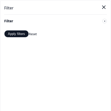
Filter
Pendat
Beranda
Produk
Kategori
Toko
Penawaran
Baru
Filter
🔍
Reset
Apply filters
Bar Furniture - Penawaran dan
Diskon Terbaik - TopDealBox
Belanja Bar Furniture di TopDealBox. Temukan
penawaran dan diskon terbaik. Pilihan produk Bar
Furniture yang luas dari penjual terverifikasi.
Beranda
>
Kategori
>
Bar Furniture
☰
Filter
Hal 1 dari 1
Apply