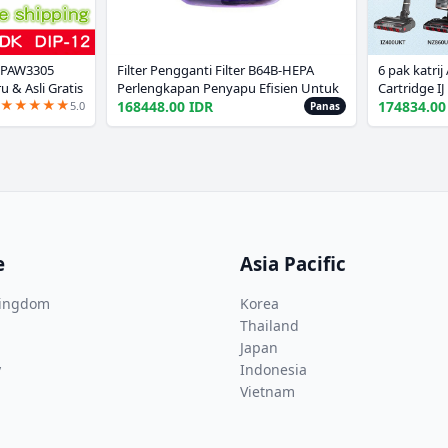
 PAW3305
Filter Pengganti Filter B64B-HEPA
6 pak katrij
 & Asli Gratis
Perlengkapan Penyapu Efisien Untuk
Cartridge IJ
★
★
★
★
★
Pembersihan Rumah Tangga
hiu HZ3002
168448.00 IDR
174834.00
5.0
Panas
suku cadan
e
Asia Pacific
Kingdom
Korea
Thailand
Japan
y
Indonesia
Vietnam