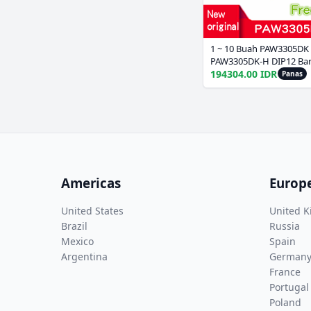
1 ~ 10 Buah PAW3305DK
PAW3305DK-H DIP12 Baru
Pengiriman
194304.00 IDR
Panas
Americas
Europ
United States
United 
Brazil
Russia
Mexico
Spain
Argentina
German
France
Portugal
Poland