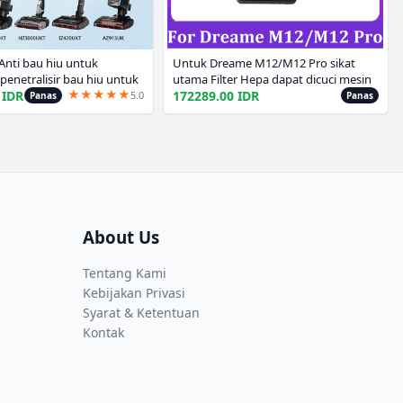
 Anti bau hiu untuk
Untuk Dreame M12/M12 Pro sikat
 penetralisir bau hiu untuk
utama Filter Hepa dapat dicuci mesin
★
★
★
★
★
 IZ862H IZ562H AZ3002
lantai cuci vakum Cleanner suku
 IDR
172289.00 IDR
5.0
Panas
Panas
g Penyedot Debu
cadang pengganti
About Us
Tentang Kami
Kebijakan Privasi
Syarat & Ketentuan
Kontak