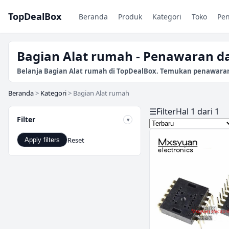
TopDealBox
Beranda
Produk
Kategori
Toko
Pe
Bagian Alat rumah - Penawaran da
Belanja Bagian Alat rumah di TopDealBox. Temukan penawaran da
Beranda
>
Kategori
>
Bagian Alat rumah
☰
Filter
Hal 1 dari 1
Filter
Reset
Apply filters