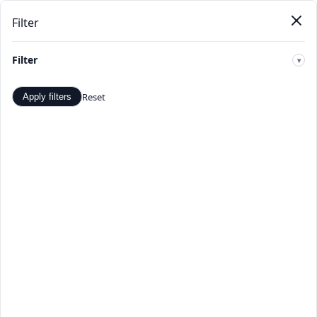
Filter
Pendat
Beranda
Produk
Kategori
Toko
Penawaran
Baru
Filter
🔍
Reset
Apply filters
Alat tulis Sticker - Penawaran
dan Diskon Terbaik -
TopDealBox
Belanja Alat tulis Sticker di TopDealBox. Temukan
penawaran dan diskon terbaik. Pilihan produk Alat tulis
Sticker yang luas dari penjual terverifikasi.
Beranda
>
Kategori
>
Alat tulis Sticker
☰
Filter
Hal 1 dari 1
Apply