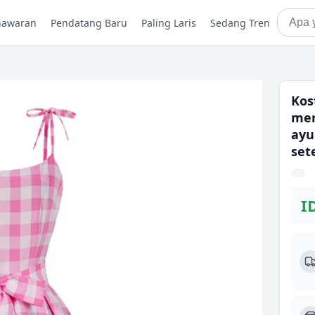
nawaran
Pendatang Baru
Paling Laris
Sedang Tren
Kos
mer
ayu
set
I