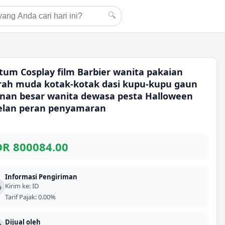
🔍
tum Cosplay film Barbier wanita pakaian
ah muda kotak-kotak dasi kupu-kupu gaun
nan besar wanita dewasa pesta Halloween
elan peran penyamaran
DR
800084.00
Informasi Pengiriman
Kirim ke
:
ID
Tarif Pajak
:
0.00%
Dijual oleh