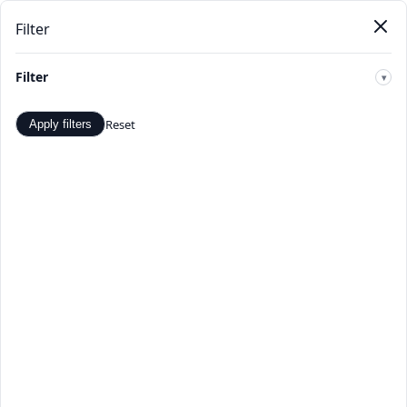
Filter
Pendat
Beranda
Produk
Kategori
Toko
Penawaran
Baru
Filter
🔍
Reset
Apply filters
Bersepeda - Penawaran dan
Diskon Terbaik - TopDealBox
Belanja Bersepeda di TopDealBox. Temukan penawaran
dan diskon terbaik. Pilihan produk Bersepeda yang luas
dari penjual terverifikasi.
Beranda
>
Kategori
>
Bersepeda
☰
Filter
Hal 1 dari 1
Apply